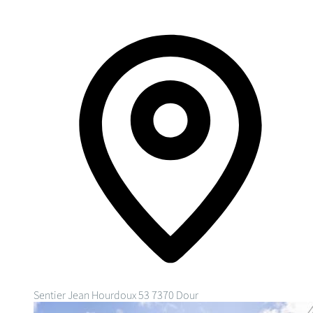
Sentier Jean Hourdoux 53
7370 Dour