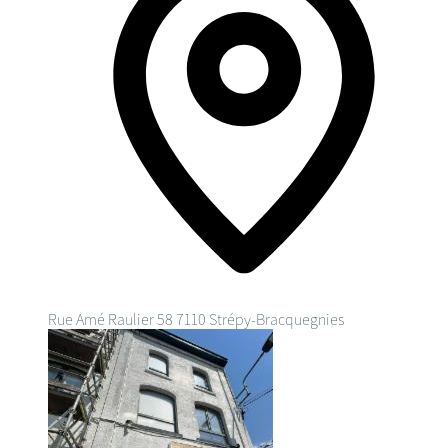
Rue Amé Raulier 58
7110 Strépy-Bracquegnies