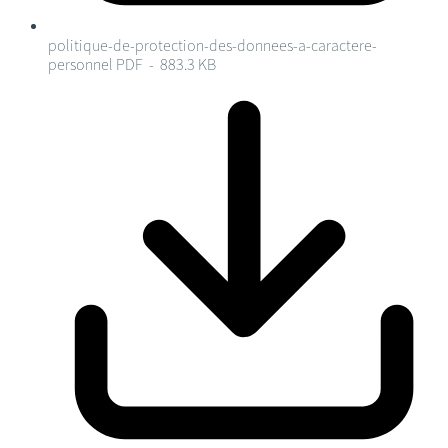
politique-de-protection-des-donnees-a-caractere-
personnel
PDF - 883.3 KB