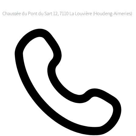
Chaussée du Pont du Sart 12, 7110 La Louvière (Houdeng-Aimeries)